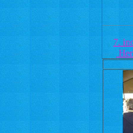
7. in
Hem