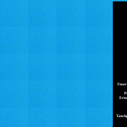
Unser
P
Erin
Tauchg