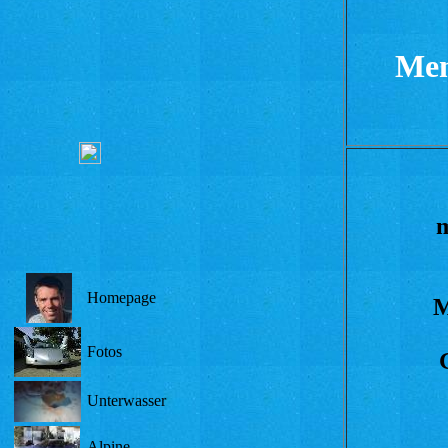
Mem
m
Homepage
M
Fotos
Unterwasser
Alpine